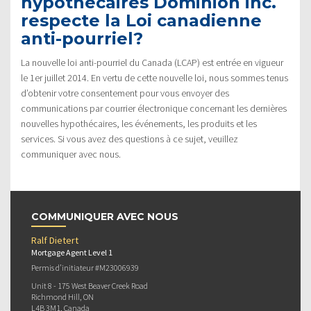
hypothécaires Dominion inc.
respecte la Loi canadienne
anti-pourriel?
La nouvelle loi anti-pourriel du Canada (LCAP) est entrée en vigueur
le 1er juillet 2014. En vertu de cette nouvelle loi, nous sommes tenus
d’obtenir votre consentement pour vous envoyer des
communications par courrier électronique concernant les dernières
nouvelles hypothécaires, les événements, les produits et les
services. Si vous avez des questions à ce sujet, veuillez
communiquer avec nous.
COMMUNIQUER AVEC NOUS
Ralf Dietert
Mortgage Agent Level 1
Permis d’initiateur #M23006939
Unit 8 - 175 West Beaver Creek Road
Richmond Hill, ON
L4B 3M1, Canada