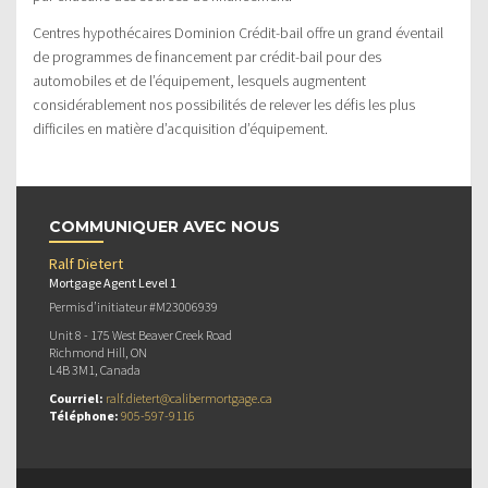
Centres hypothécaires Dominion Crédit-bail offre un grand éventail
de programmes de financement par crédit-bail pour des
automobiles et de l’équipement, lesquels augmentent
considérablement nos possibilités de relever les défis les plus
difficiles en matière d’acquisition d’équipement.
COMMUNIQUER AVEC NOUS
Ralf Dietert
Mortgage Agent Level 1
Permis d’initiateur #M23006939
Unit 8 - 175 West Beaver Creek Road
Richmond Hill, ON
L4B 3M1, Canada
Courriel:
ralf.dietert@calibermortgage.ca
Téléphone:
905-597-9116