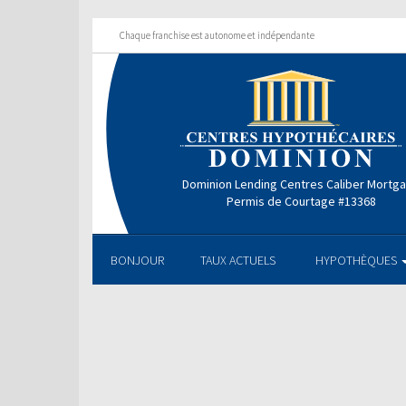
Chaque franchise est autonome et indépendante
Dominion Lending Centres Caliber Mortg
Permis de Courtage #13368
BONJOUR
TAUX ACTUELS
HYPOTHÈQUES