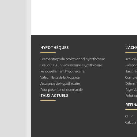
HYPOTHÈQUES
L’ACH
Les avantages du professionnel hypothécaire
Accueil
Les Coûts D’un Professionnel Hypothécaire
Préappr
Renouvellement hypothécaire
Taux Fix
Valeur Nette de la Propriété
Compren
Assurance vie Hypothécaire
Détermi
Pour présenter une demande
Payer V
TAUX ACTUELS
Solutio
REFI
CHIP
Calcula