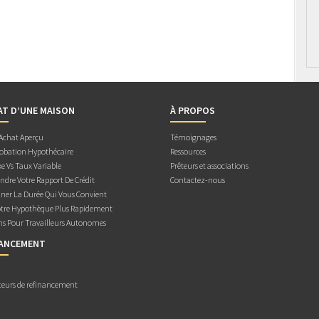
AT D’UNE MAISON
À PROPOS
 Achat Aperçu
Témoignages
obation Hypothécaire
Ressources
e Vs Taux Variable
Prêteurs et associations
dre Votre Rapport De Crédit
Contactez-nous
ner La Durée Qui Vous Convient
otre Hypothèque Plus Rapidement
ns Pour Travailleurs Autonomes
NANCEMENT
teurs de refinancement