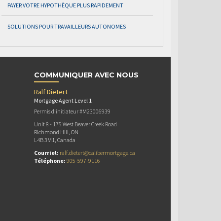
PAYER VOTRE HYPOTHÈQUE PLUS RAPIDEMENT
SOLUTIONS POUR TRAVAILLEURS AUTONOMES
COMMUNIQUER AVEC NOUS
Ralf Dietert
Mortgage Agent Level 1
Permis d’initiateur #M23006939
Unit 8 - 175 West Beaver Creek Road
Richmond Hill, ON
L4B 3M1, Canada
Courriel:
ralf.dietert@calibermortgage.ca
Téléphone:
905-597-9116